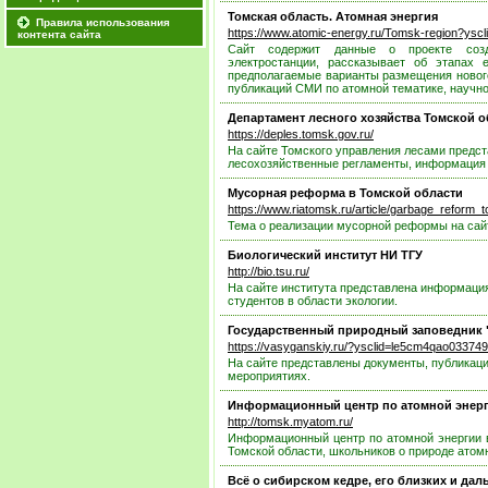
Томская область. Атомная энергия
Правила использования
https://www.atomic-energy.ru/Tomsk-region?ysc
контента сайта
Сайт содержит данные о проекте созд
электростанции, рассказывает об этапах е
предполагаемые варианты размещения нового
публикаций СМИ по атомной тематике, научн
Департамент лесного хозяйства Томской о
https://deples.tomsk.gov.ru/
На сайте Томского управления лесами предст
лесохозяйственные регламенты, информация 
Мусорная реформа в Томской области
https://www.riatomsk.ru/article/garbage_reform_
Тема о реализации мусорной реформы на сайт
Биологический институт НИ ТГУ
http://bio.tsu.ru/
На сайте института представлена информация
студентов в области экологии.
Государственный природный заповедник 
https://vasyganskiy.ru/?ysclid=le5cm4qao03374
На сайте представлены документы, публикаци
мероприятиях.
Информационный центр по атомной энер
http://tomsk.myatom.ru/
Информационный центр по атомной энергии в
Томской области, школьников о природе атом
Всё о сибирском кедре, его близких и да