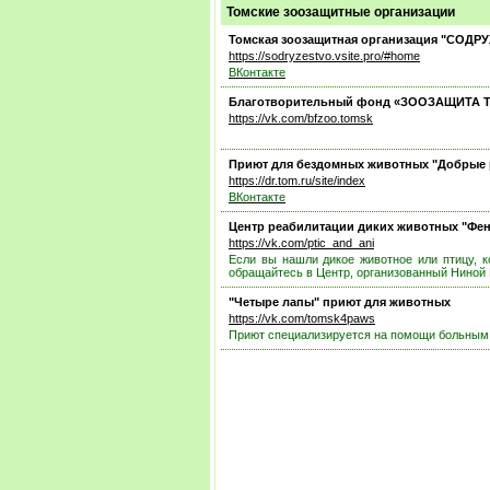
Томские зоозащитные организации
Томская зоозащитная организация "СОД
https://sodryzestvo.vsite.pro/#home
ВКонтакте
Благотворительный фонд «ЗООЗАЩИТА 
https://vk.com/bfzoo.tomsk
Приют для бездомных животных "Добрые 
https://dr.tom.ru/site/index
ВКонтакте
Центр реабилитации диких животных "Фен
https://vk.com/ptic_and_ani
Если вы нашли дикое животное или птицу, к
обращайтесь в Центр, организованный Ниной
"Четыре лапы" приют для животных
https://vk.com/tomsk4paws
Приют специализируется на помощи больным,