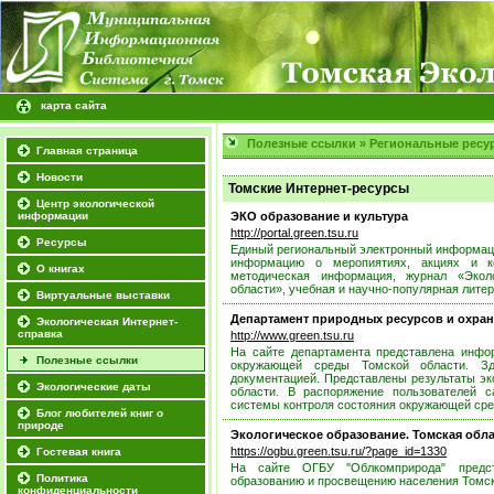
карта сайта
Полезные ссылки
»
Региональные ресу
Главная страница
Новости
Томские Интернет-ресурсы
Центр экологической
информации
ЭКО образование и культура
http://portal.green.tsu.ru
Ресурсы
Единый региональный электронный информаци
информацию о меропиятиях, акциях и ко
О книгах
методическая информация, журнал «Экол
области», учебная и научно-популярная литер
Виртуальные выставки
Департамент природных ресурсов и охра
Экологическая Интернет-
справка
http://www.green.tsu.ru
На сайте департамента представлена инфо
Полезные ссылки
окружающей среды Томской области. Зд
документацией. Представлены результаты эк
Экологические даты
области. В распоряжение пользователей с
системы контроля состояния окружающей сред
Блог любителей книг о
природе
Экологическое образование. Томская обл
https://ogbu.green.tsu.ru/?page_id=1330
Гостевая книга
На сайте ОГБУ "Облкомприрода" предст
Политика
образованию и просвещению населения Томск
конфиденциальности