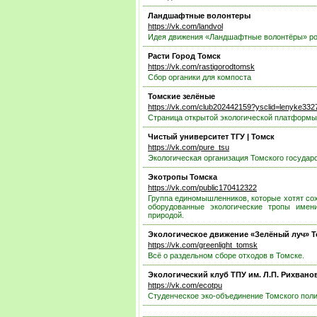
Ландшафтные волонтеры
https://vk.com/landvol
Идея движения «Ландшафтные волонтёры» ро
Расти Город Томск
https://vk.com/rastigorodtomsk
Сбор органики для компоста
Томские зелёные
https://vk.com/club202442159?ysclid=lenyke33
Страница открытой экологической платформ
Чистый университет ТГУ | Томск
https://vk.com/pure_tsu
Экологическая организация Томского государ
Экотропы Томска
https://vk.com/public170412322
Группа единомышленников, которые хотят сох
оборудованные экологические тропы имен
природой.
Экологическое движение «Зелёный луч» Т
https://vk.com/greenlight_tomsk
Всё о раздельном сборе отходов в Томске.
Экологический клуб ТПУ им. Л.П. Рихвано
https://vk.com/ecotpu
Студенческое эко-объединение Томского поли