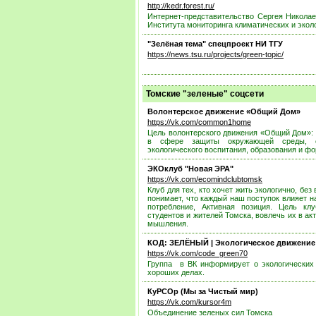
http://kedr.forest.ru/
Интернет-представительство Сергея Николае
Института мониторинга климатических и экол
"Зелёная тема" спецпроект НИ ТГУ
https://news.tsu.ru/projects/green-topic/
Томские "зеленые" соцсети
Волонтерское движение «Общий Дом»
https://vk.com/common1home
Цель волонтерского движения «Общий Дом»: 
в сфере защиты окружающей среды, озе
экологического воспитания, образования и ф
ЭКОклуб "Новая ЭРА"
https://vk.com/ecomindclubtomsk
Клуб для тех, кто хочет жить экологично, без
понимает, что каждый наш поступок влияет н
потребление, Активная позиция. Цель кл
студентов и жителей Томска, вовлечь их в а
мышления.
КОД: ЗЕЛЁНЫЙ | Экологическое движение
https://vk.com/code_green70
Группа в ВК информирует о экологических 
хороших делах.
КуРСОр (Мы за Чистый мир)
https://vk.com/kursor4m
Объединение зеленых сил Томска