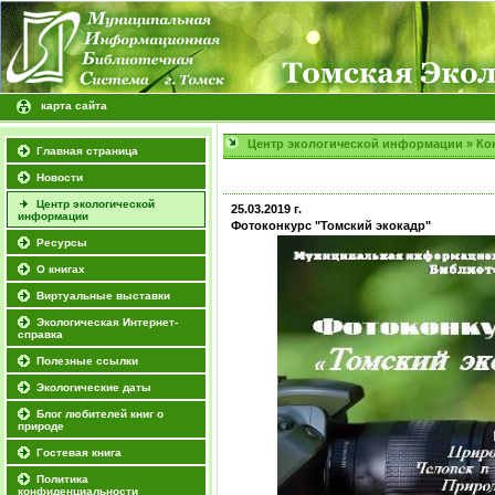
карта сайта
Центр экологической информации
»
Ко
Главная страница
Новости
Центр экологической
25.03.2019 г.
информации
Фотоконкурс "Томский экокадр"
Ресурсы
О книгах
Виртуальные выставки
Экологическая Интернет-
справка
Полезные ссылки
Экологические даты
Блог любителей книг о
природе
Гостевая книга
Политика
конфиденциальности