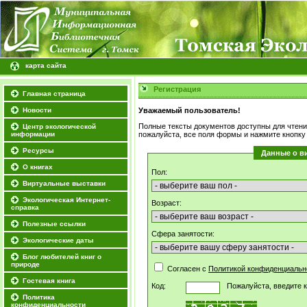
карта сайта
Регистрация
Главная страница
Новости
Уважаемый пользователь!
Полные тексты документов доступны для чтени
Центр экологической
информации
пожалуйста, все поля формы и нажмите кнопку
Ресурсы
Данные о в
О книгах
Пол:
Виртуальные выставки
Экологическая Интернет-
Возраст:
справка
Полезные ссылки
Сфера занятости:
Экологические даты
Блог любителей книг о
природе
Согласен с
Политикой конфиденциаль
Гостевая книга
Код:
Пожалуйста, введите к
Политика
конфиденциальности